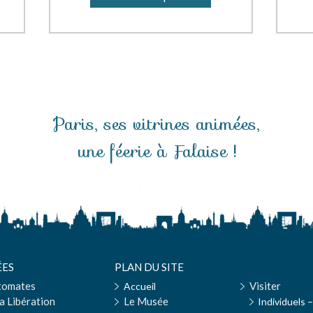
Paris, ses vitrines animées,
une féerie à Falaise !
ES
PLAN DU SITE
tomates
Visiter
Accueil
a Libération
Le Musée
Individuels –