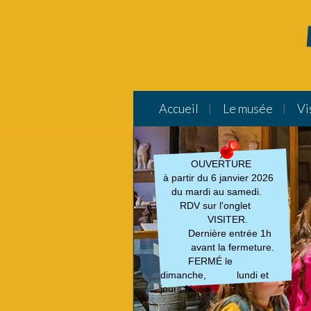
Accueil
Le musée
Vi
OUVERTURE
à partir du 6 janvier 2026
du mardi au samedi.
RDV sur l'onglet
VISITER.
Dernière entrée 1h
avant la fermeture.
FERMÉ le
dimanche, lundi et
jours fériés.