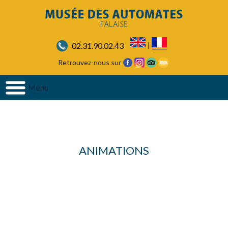
|
02.31.90.02.43
Retrouvez-nous sur
Menu
rubriqueObjet Object ( [id_rubrique] => 2 [nom] => Animations [statut] => 1 [id_langue] => 1
[position] => 2 )
ANIMATIONS